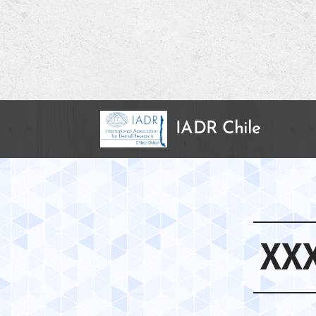
IADR Chile
XXX